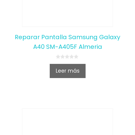
Reparar Pantalla Samsung Galaxy
A40 SM-A405F Almeria
0
o
Leer más
u
t
o
f
5