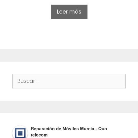
0
o
Leer más
u
t
o
f
5
Buscar:
Reparación de Móviles Murcia - Quo
telecom