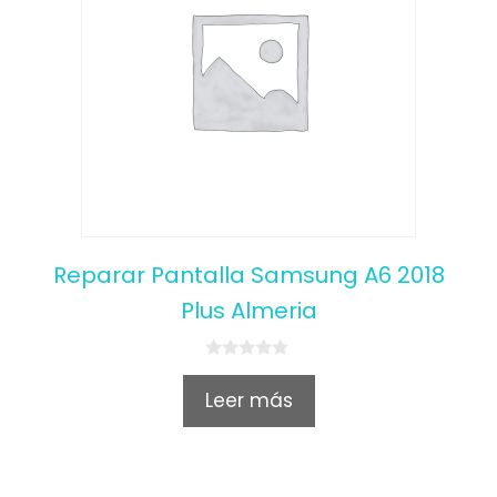
Reparar Pantalla Samsung A6 2018
Plus Almeria
0
o
Leer más
u
t
o
f
5