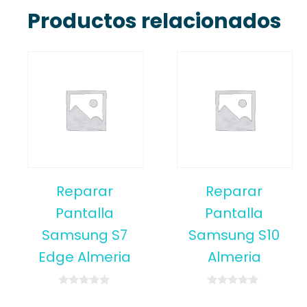
Productos relacionados
Reparar
Reparar
Pantalla
Pantalla
Samsung S7
Samsung S10
Edge Almeria
Almeria
0
0
o
o