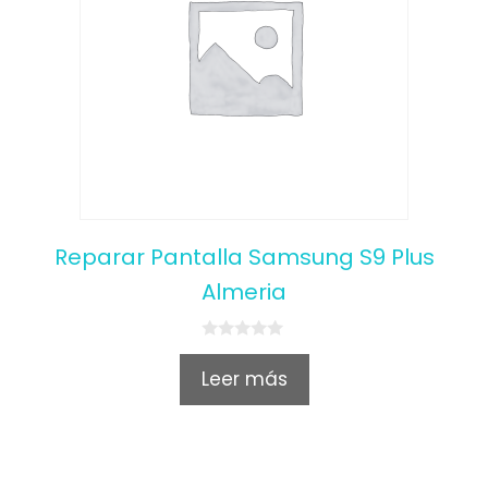
Reparar Pantalla Samsung S9 Plus
Almeria
0
o
Leer más
u
t
o
f
5