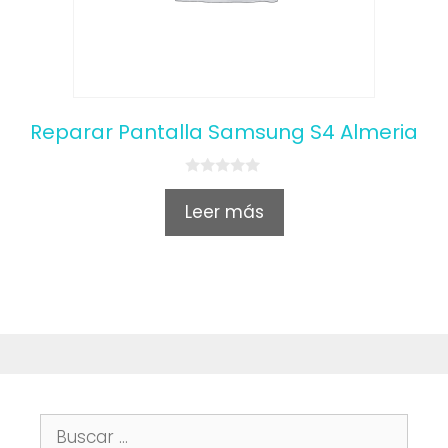
Reparar Pantalla Samsung S4 Almeria
0
o
Leer más
u
t
o
f
5
Buscar: