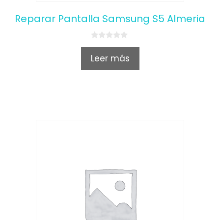
Reparar Pantalla Samsung S5 Almeria
0
o
Leer más
u
t
o
f
5