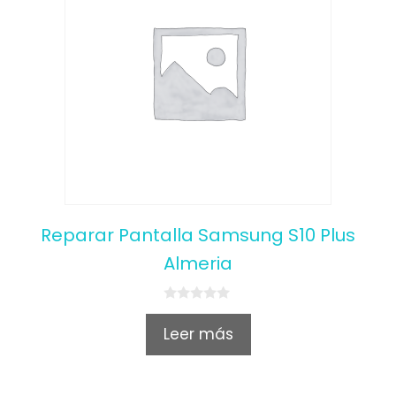
Reparar Pantalla Samsung S10 Plus
Almeria
0
o
Leer más
u
t
o
f
5