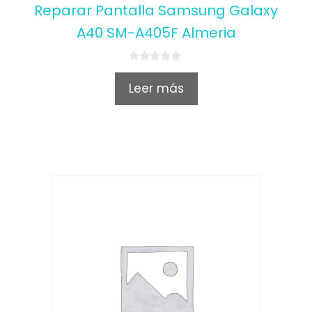
Reparar Pantalla Samsung Galaxy
A40 SM-A405F Almeria
0
o
Leer más
u
t
o
f
5