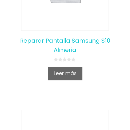
Reparar Pantalla Samsung S10
Almeria
0
o
Leer más
u
t
o
f
5