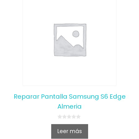
Reparar Pantalla Samsung S6 Edge
Almeria
0
o
Leer más
u
t