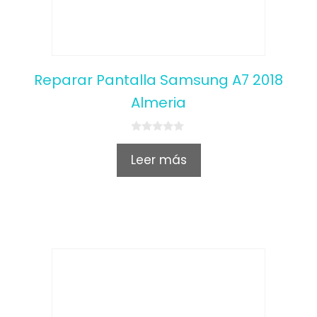
Reparar Pantalla Samsung A7 2018
Almeria
0
o
Leer más
u
t
o
f
5