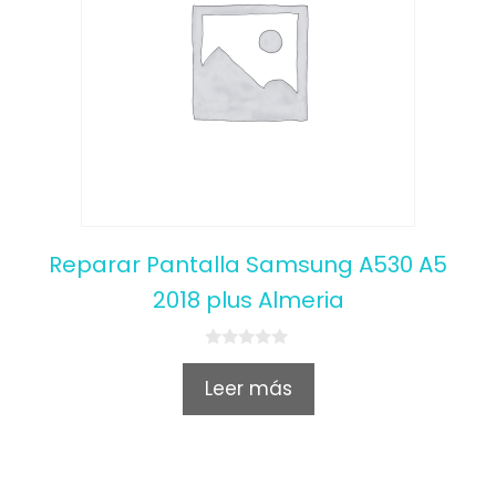
Reparar Pantalla Samsung A530 A5
2018 plus Almeria
0
o
Leer más
u
t
o
f
5