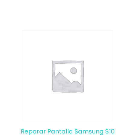
o
f
5
Reparar Pantalla Samsung S10