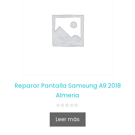
Reparar Pantalla Samsung A9 2018
Almeria
0
o
Leer más
u
t
o
f