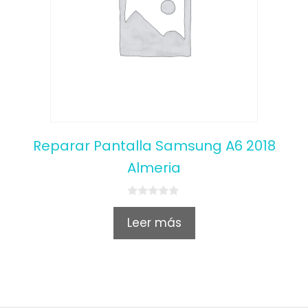
Reparar Pantalla Samsung A6 2018
Almeria
0
o
Leer más
u
t
o
f
5