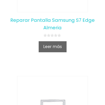
Reparar Pantalla Samsung S7 Edge
Almeria
0
o
Leer más
u
t
o
f
5