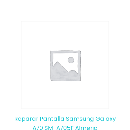
5
Reparar Pantalla Samsung Galaxy
A70 SM-A705F Almeria