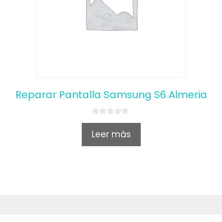
Reparar Pantalla Samsung S6 Almeria
0
o
Leer más
u
t
o
f
5