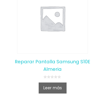
Reparar Pantalla Samsung S10E
Almeria
0
o
Leer más
u
t
o
f
5