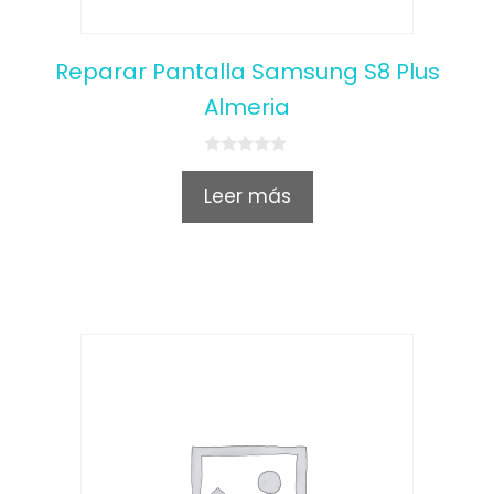
Reparar Pantalla Samsung S8 Plus
Almeria
0
o
Leer más
u
t
o
f
5