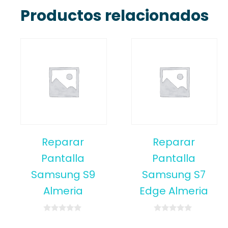
Productos relacionados
Reparar
Reparar
Pantalla
Pantalla
Samsung S9
Samsung S7
Almeria
Edge Almeria
0
0
o
o