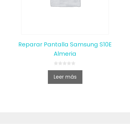
Reparar Pantalla Samsung S10E
Almeria
0
o
Leer más
u
t
o
f
5