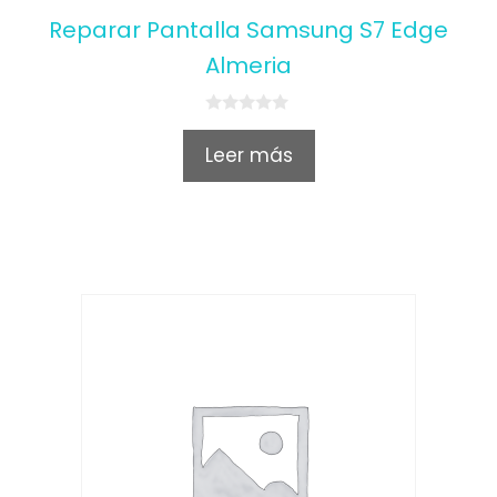
Reparar Pantalla Samsung S7 Edge
Almeria
0
o
Leer más
u
t
o
f
5