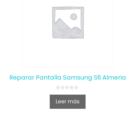
Reparar Pantalla Samsung S6 Almeria
0
o
Leer más
u
t
o
f
5