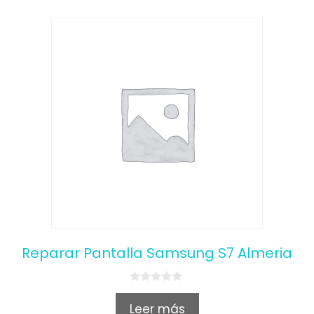
Reparar Pantalla Samsung S7 Almeria
0
o
Leer más
u