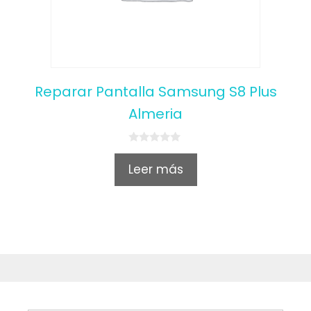
Reparar Pantalla Samsung S8 Plus
Almeria
0
o
Leer más
u
t
o
f
5