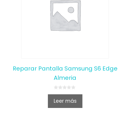
Reparar Pantalla Samsung S6 Edge
Almeria
0
o
Leer más
u
t
o
f
5