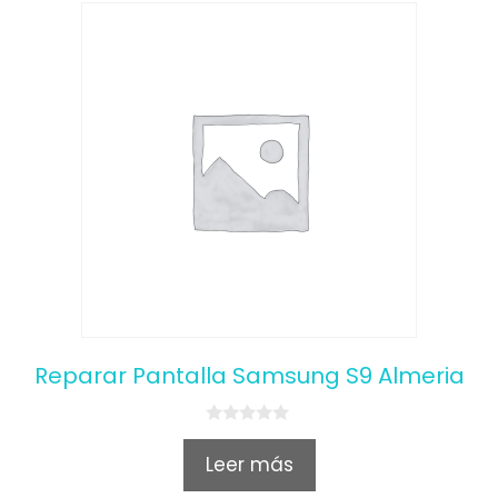
Reparar Pantalla Samsung S9 Almeria
0
o
Leer más
u
t
o