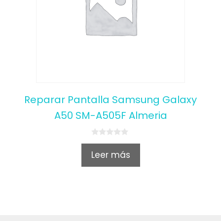
Reparar Pantalla Samsung Galaxy
A50 SM-A505F Almeria
0
o
Leer más
u
t
o
f
5