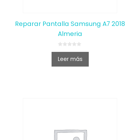
Reparar Pantalla Samsung A7 2018
Almeria
0
o
Leer más
u
t
o
f
5