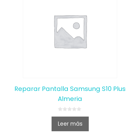
Reparar Pantalla Samsung S10 Plus
Almeria
0
o
Leer más
u
t
o
f