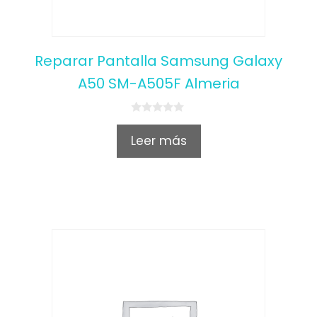
Reparar Pantalla Samsung Galaxy
A50 SM-A505F Almeria
0
o
Leer más
u
t
o
f
5