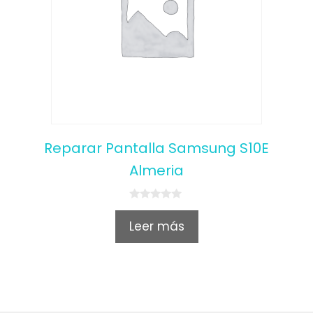
Reparar Pantalla Samsung S10E
Almeria
0
o
Leer más
u
t
o
f
5