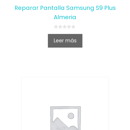
Reparar Pantalla Samsung S9 Plus
Almeria
0
o
Leer más
u
t
o
f
5