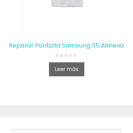
Reparar Pantalla Samsung S5 Almeria
0
o
Leer más
u
t
o
f
5
Buscar: