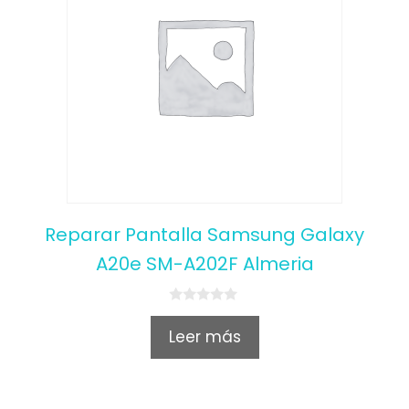
Reparar Pantalla Samsung Galaxy
A20e SM-A202F Almeria
0
o
Leer más
u
t
o
f
5