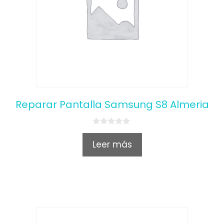
Reparar Pantalla Samsung S8 Almeria
0
o
Leer más
u
t
o
f
5