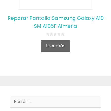
Reparar Pantalla Samsung Galaxy A10
SM A105F Almeria
0
o
Leer más
u
t
o
f
5
Buscar: