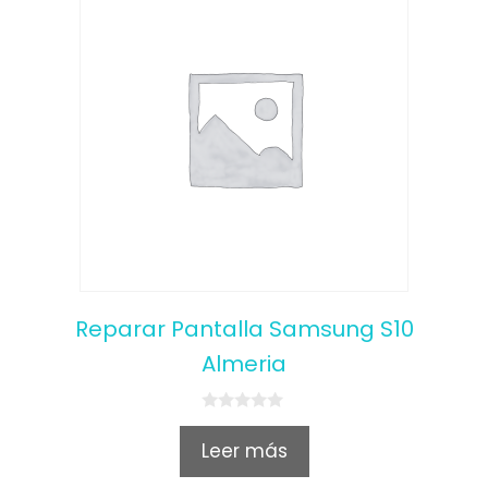
Reparar Pantalla Samsung S10
Almeria
0
o
Leer más
u
t
o