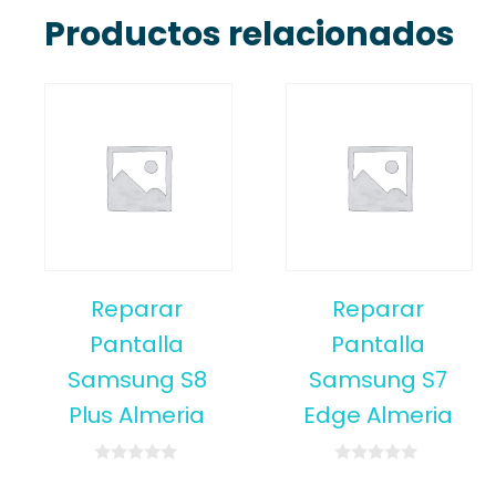
Productos relacionados
Reparar
Reparar
Pantalla
Pantalla
Samsung S8
Samsung S7
Plus Almeria
Edge Almeria
0
0
o
o