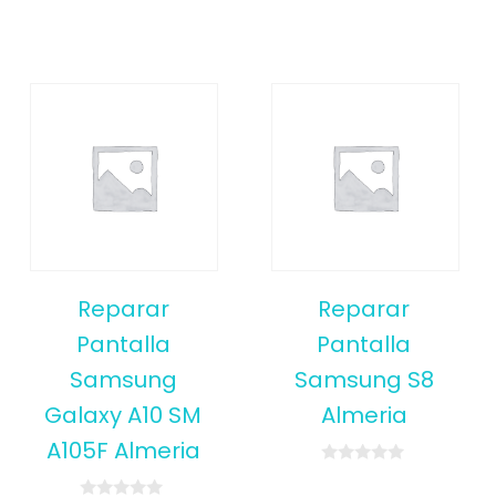
Reparar
Reparar
Pantalla
Pantalla
Samsung
Samsung S8
Galaxy A10 SM
Almeria
A105F Almeria
0
o