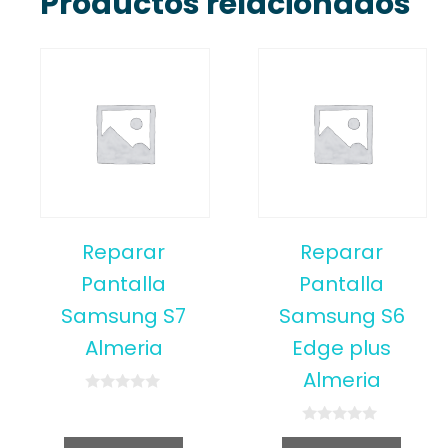
Productos relacionados
Reparar
Reparar
Pantalla
Pantalla
Samsung S7
Samsung S6
Almeria
Edge plus
Almeria
0
o
u
0
t