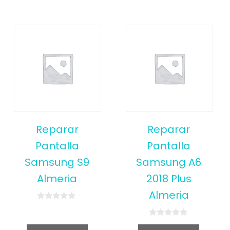
Reparar
Reparar
Pantalla
Pantalla
Samsung S9
Samsung A6
Almeria
2018 Plus
Almeria
0
o
u
0
t