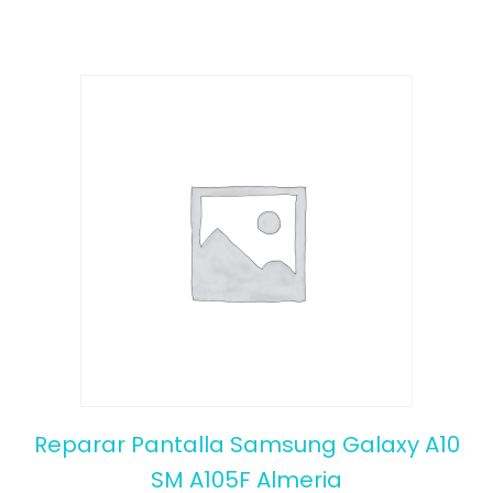
5
Reparar Pantalla Samsung Galaxy A10
SM A105F Almeria