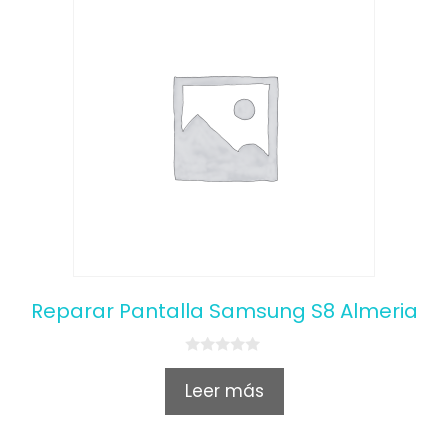
Reparar Pantalla Samsung S8 Almeria
0
o
Leer más
u
t
o
f