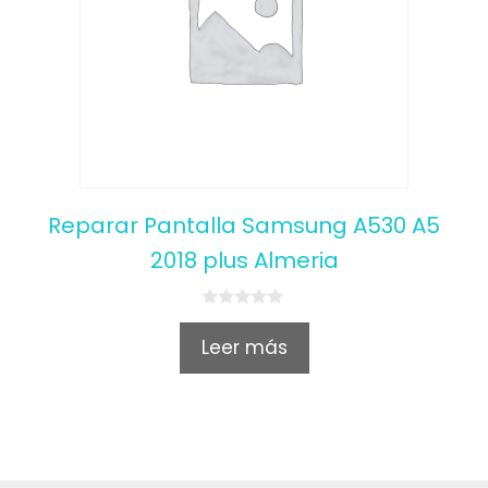
Reparar Pantalla Samsung A530 A5
2018 plus Almeria
0
o
Leer más
u
t
o
f
5