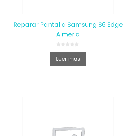
Reparar Pantalla Samsung S6 Edge
Almeria
0
o
Leer más
u
t
o
f
5