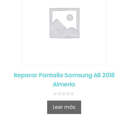
Reparar Pantalla Samsung A6 2018
Almeria
0
o
Leer más
u
t
o
f
5