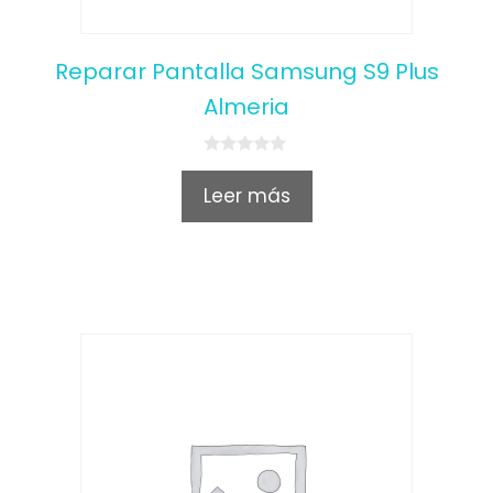
Reparar Pantalla Samsung S9 Plus
Almeria
0
o
Leer más
u
t
o
f
5