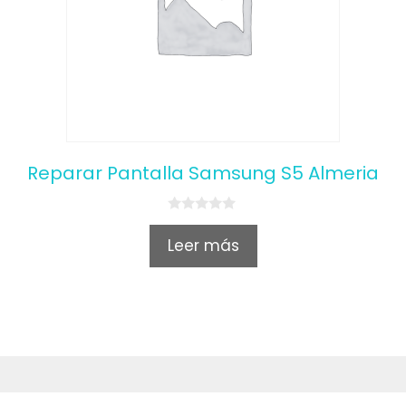
Reparar Pantalla Samsung S5 Almeria
0
o
Leer más
u
t
o
f
5