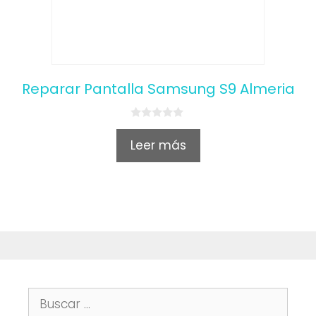
Reparar Pantalla Samsung S9 Almeria
0
o
Leer más
u
t
o
f
5
Buscar: