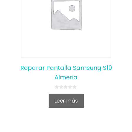
Reparar Pantalla Samsung S10
Almeria
0
o
Leer más
u
t
o
f
5