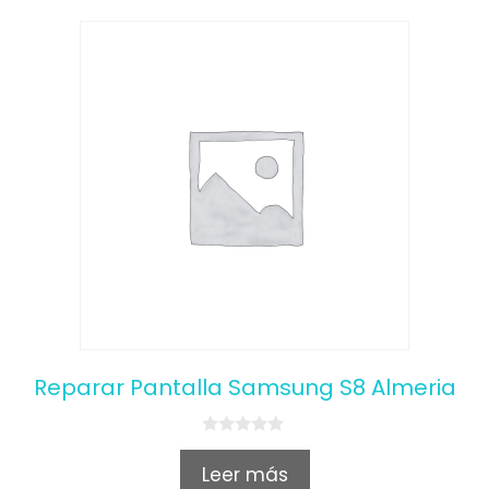
Reparar Pantalla Samsung S8 Almeria
0
o
Leer más
u