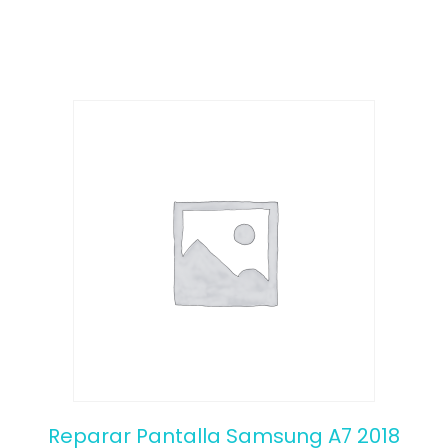
o
f
5
Reparar Pantalla Samsung A7 2018