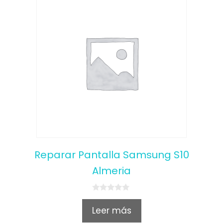
Reparar Pantalla Samsung S10
Almeria
0
o
Leer más
u
t