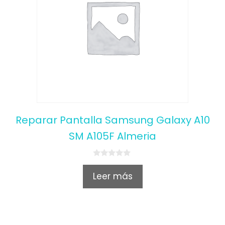
Reparar Pantalla Samsung Galaxy A10
SM A105F Almeria
0
o
Leer más
u
t
o
f
5