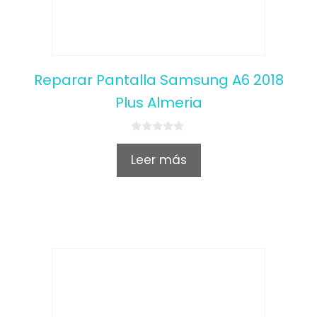
Reparar Pantalla Samsung A6 2018
Plus Almeria
0
o
Leer más
u
t
o
f
5