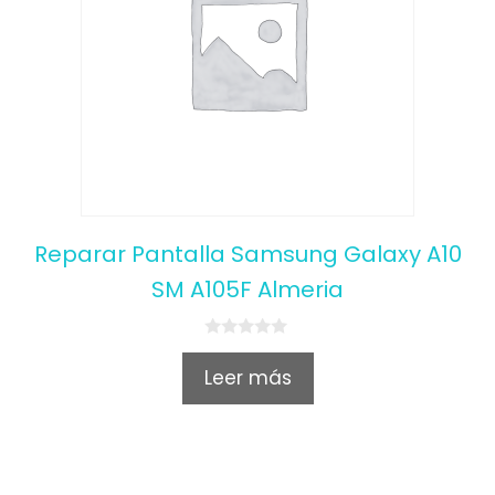
Reparar Pantalla Samsung Galaxy A10
SM A105F Almeria
0
o
Leer más
u
t
o
f
5