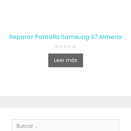
Reparar Pantalla Samsung S7 Almeria
0
o
Leer más
u
t
o
f
5
Buscar: