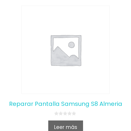
Reparar Pantalla Samsung S8 Almeria
0
o
Leer más
u