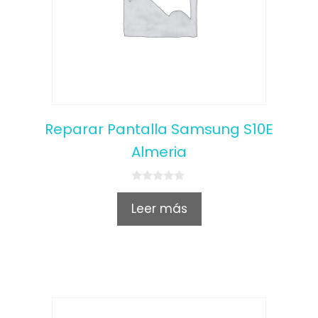
Reparar Pantalla Samsung S10E
Almeria
0
o
Leer más
u
t
o
f
5