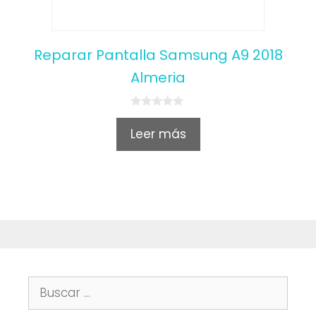
Reparar Pantalla Samsung A9 2018
Almeria
0
o
Leer más
u
t
o
f
5
Buscar: