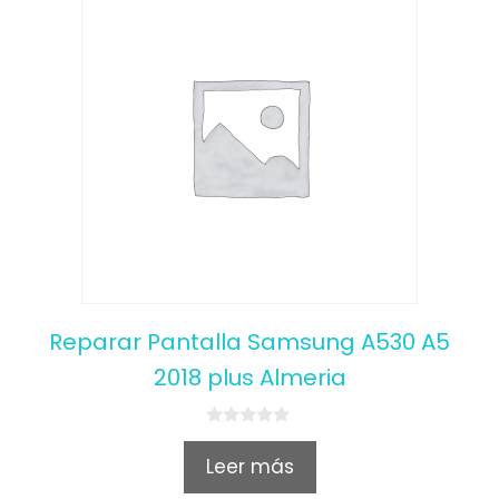
Reparar Pantalla Samsung A530 A5
2018 plus Almeria
0
o
Leer más
u
t