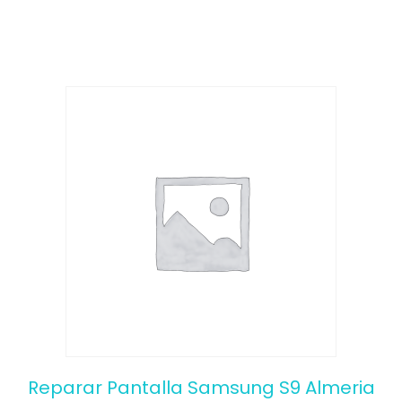
o
f
5
Reparar Pantalla Samsung S9 Almeria