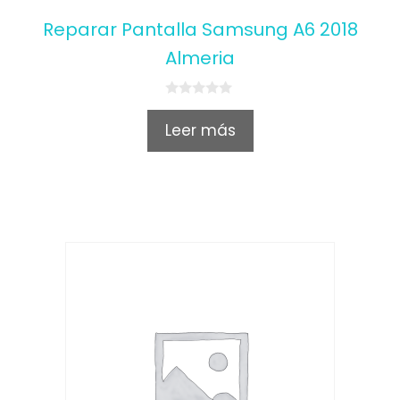
Reparar Pantalla Samsung A6 2018
Almeria
0
o
Leer más
u
t
o
f
5