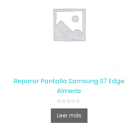
Reparar Pantalla Samsung S7 Edge
Almeria
0
o
Leer más
u
t
o
f
5