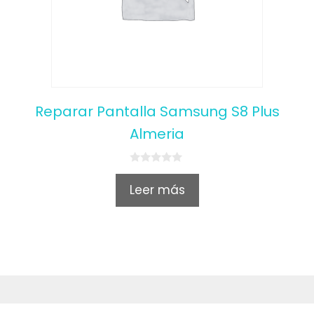
Reparar Pantalla Samsung S8 Plus
Almeria
0
o
Leer más
u
t
o
f
5