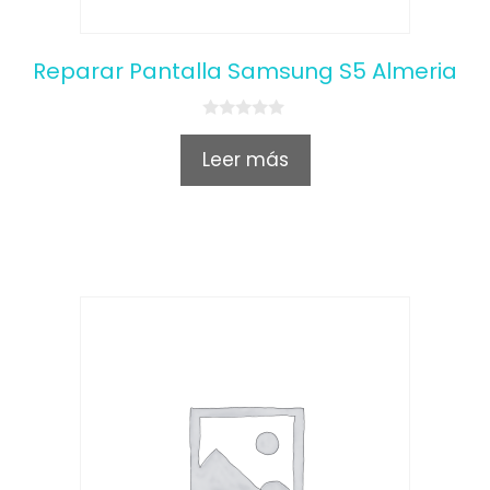
Reparar Pantalla Samsung S5 Almeria
0
o
Leer más
u
t
o
f
5