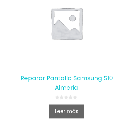
Reparar Pantalla Samsung S10
Almeria
0
o
Leer más
u
t
o
f
5