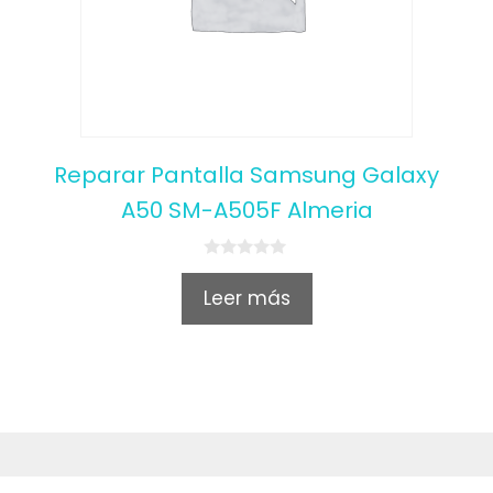
Reparar Pantalla Samsung Galaxy
A50 SM-A505F Almeria
0
o
Leer más
u
t
o
f
5