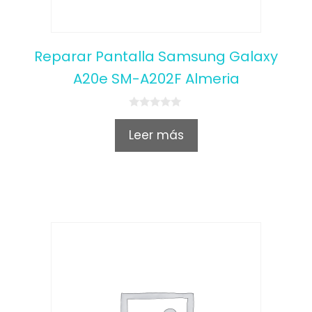
Reparar Pantalla Samsung Galaxy
A20e SM-A202F Almeria
0
o
Leer más
u
t
o
f
5