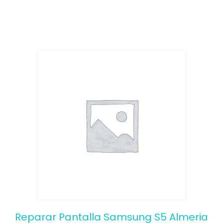
o
f
5
Reparar Pantalla Samsung S5 Almeria