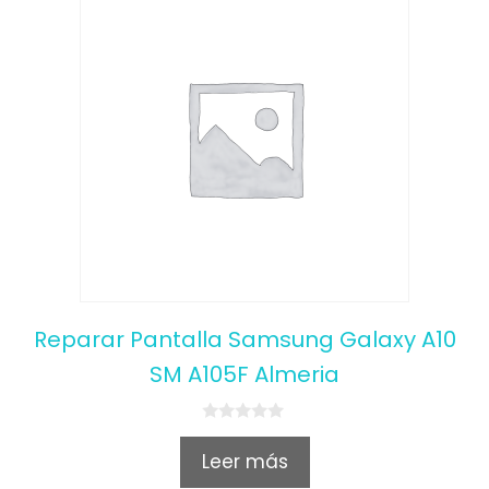
Reparar Pantalla Samsung Galaxy A10
SM A105F Almeria
0
o
Leer más
u
t