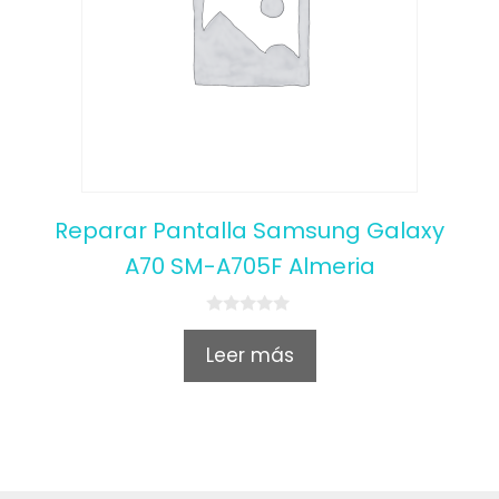
Reparar Pantalla Samsung Galaxy
A70 SM-A705F Almeria
0
o
Leer más
u
t
o
f
5