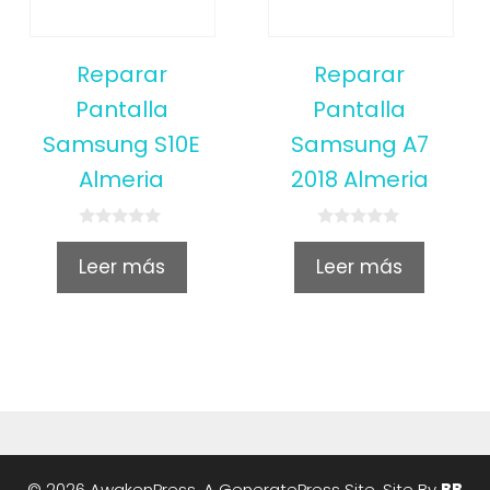
Reparar
Reparar
Pantalla
Pantalla
Samsung S10E
Samsung A7
Almeria
2018 Almeria
0
0
o
o
Leer más
Leer más
u
u
t
t
o
o
f
f
5
5
© 2026 AwakenPress, A
GeneratePress
Site. Site By
BB