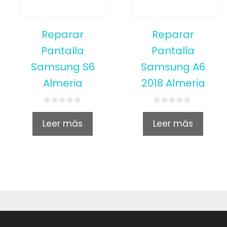
Reparar
Reparar
Pantalla
Pantalla
Samsung S6
Samsung A6
Almeria
2018 Almeria
0
0
o
o
Leer más
Leer más
u
u
t
t
o
o
f
f
5
5