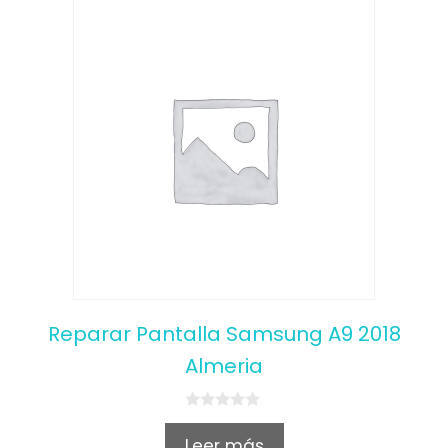
Reparar Pantalla Samsung A9 2018
Almeria
0
o
Leer más