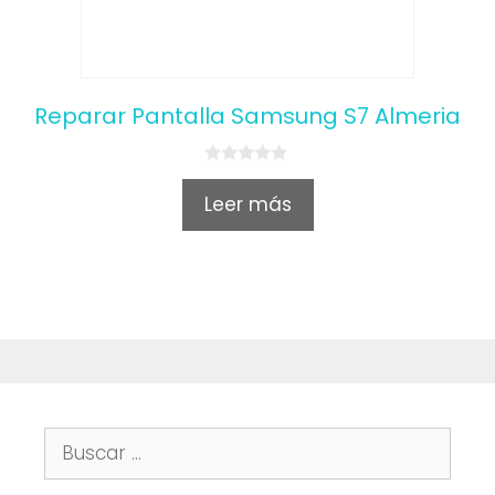
Reparar Pantalla Samsung S7 Almeria
0
o
Leer más
u
t
o
f
5
Buscar: