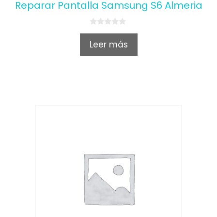
Reparar Pantalla Samsung S6 Almeria
0
o
Leer más
u
t
o
f
5