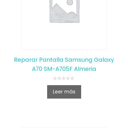
Reparar Pantalla Samsung Galaxy
A70 SM-A705F Almeria
0
o
Leer más
u
t
o
f
5