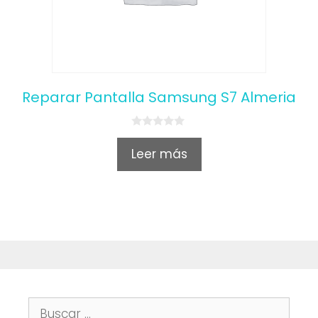
Reparar Pantalla Samsung S7 Almeria
0
o
Leer más
u
t
o
f
5
Buscar: