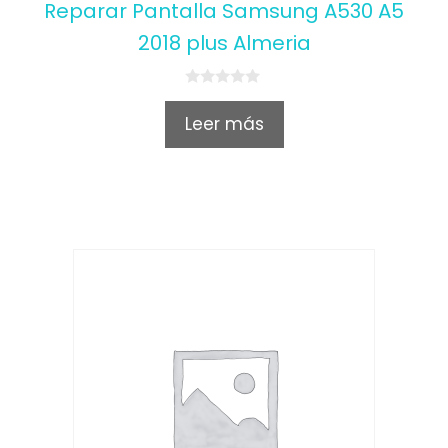
Reparar Pantalla Samsung A530 A5
2018 plus Almeria
0
o
Leer más
u
t
o
f
5