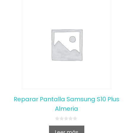
Reparar Pantalla Samsung S10 Plus
Almeria
0
o
Leer más