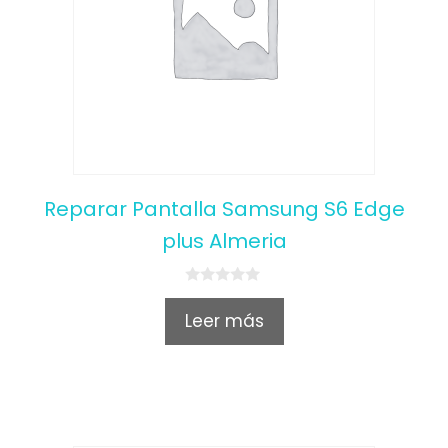
Reparar Pantalla Samsung S6 Edge
plus Almeria
0
o
Leer más
u
t
o
f
5