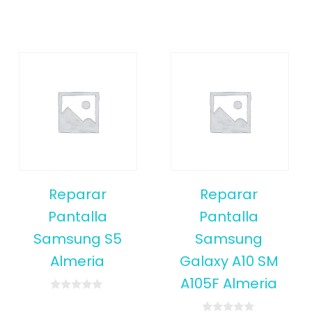
Reparar
Reparar
Pantalla
Pantalla
Samsung S5
Samsung
Almeria
Galaxy A10 SM
A105F Almeria
0
o