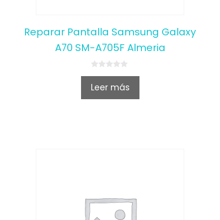
Reparar Pantalla Samsung Galaxy
A70 SM-A705F Almeria
0
o
Leer más
u
t
o
f
5