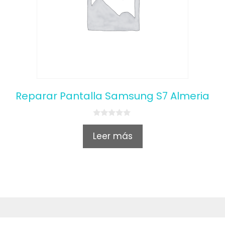
Reparar Pantalla Samsung S7 Almeria
0
o
Leer más
u
t
o
f
5