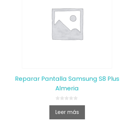
Reparar Pantalla Samsung S8 Plus
Almeria
0
o
Leer más
u
t
o
f
5