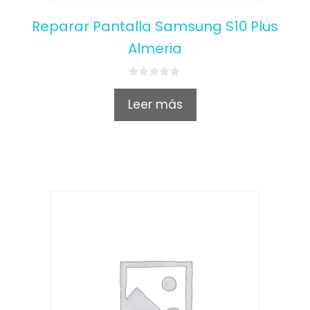
Reparar Pantalla Samsung S10 Plus
Almeria
0
o
Leer más
u
t
o
f
5