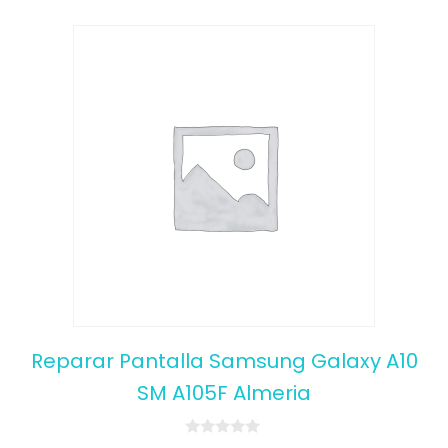
Reparar Pantalla Samsung Galaxy A10
SM A105F Almeria
0