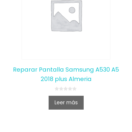
Reparar Pantalla Samsung A530 A5
2018 plus Almeria
0
o
Leer más
u
t
o
f
5