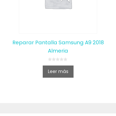
Reparar Pantalla Samsung A9 2018
Almeria
0
o
Leer más
u
t
o
f
5