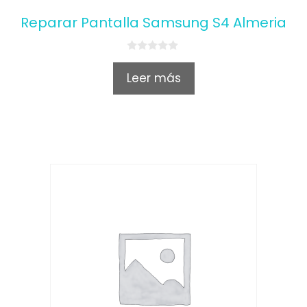
Reparar Pantalla Samsung S4 Almeria
0
o
Leer más
u
t
o
f
5