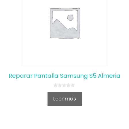
Reparar Pantalla Samsung S5 Almeria
0
o
Leer más
u
t
o
f
5