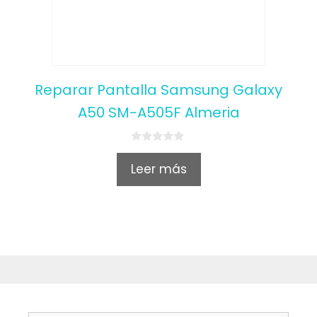
Reparar Pantalla Samsung Galaxy
A50 SM-A505F Almeria
0
o
Leer más
u
t
o
f
5