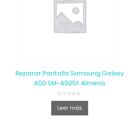
Reparar Pantalla Samsung Galaxy
A50 SM-A505F Almeria
0
o
Leer más
u
t
o
f
5