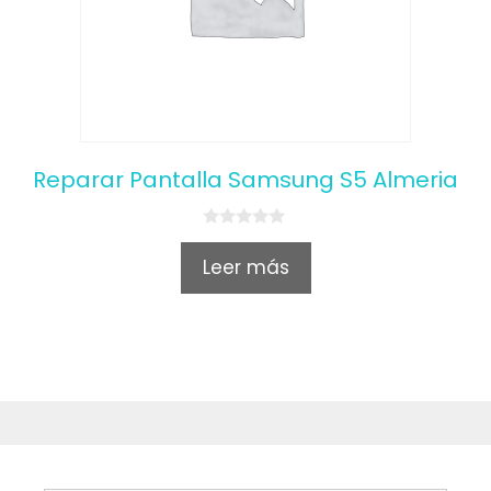
Reparar Pantalla Samsung S5 Almeria
0
o
Leer más
u
t
o
f
5