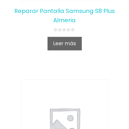
Reparar Pantalla Samsung S8 Plus
Almeria
0
o
Leer más
u
t
o
f
5