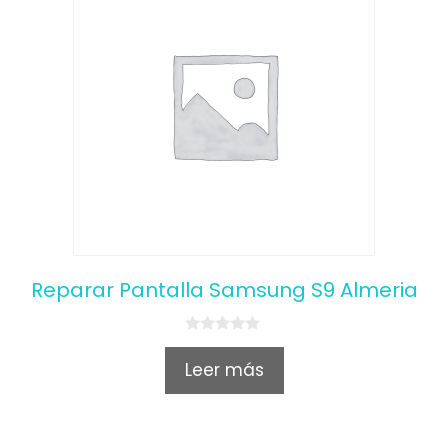
Reparar Pantalla Samsung S9 Almeria
0
o
Leer más
u
t
o
f
5