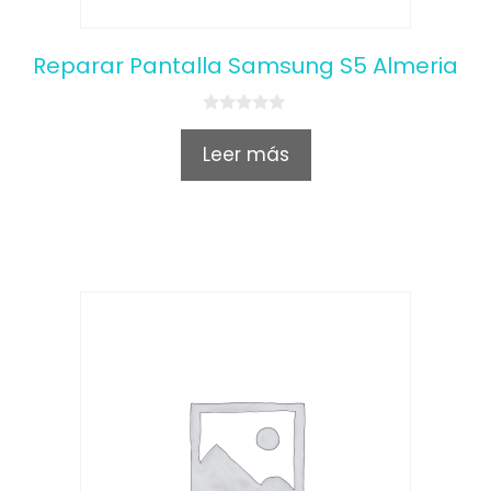
Reparar Pantalla Samsung S5 Almeria
0
o
Leer más
u
t
o
f
5