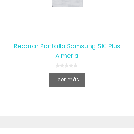
Reparar Pantalla Samsung S10 Plus
Almeria
0
o
Leer más
u
t
o
f
5