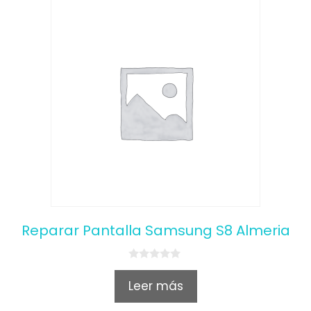
Reparar Pantalla Samsung S8 Almeria
0
o
Leer más
u
t
o