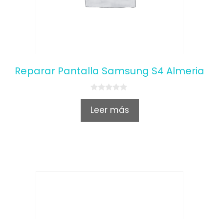
Reparar Pantalla Samsung S4 Almeria
0
o
Leer más
u
t
o
f
5