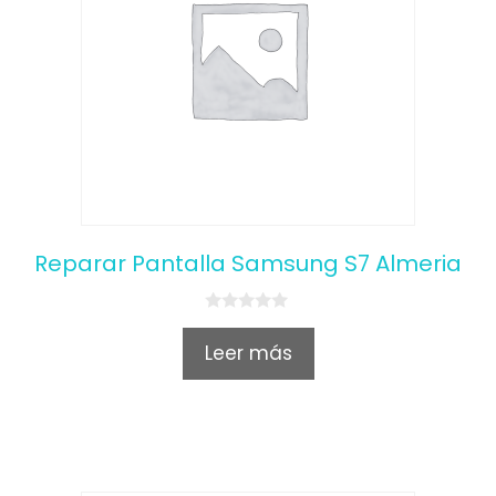
Reparar Pantalla Samsung S7 Almeria
0
o
Leer más
u
t
o
f
5