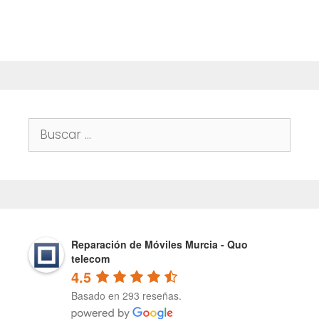
f
5
Buscar:
Reparación de Móviles Murcia - Quo
telecom
4.5
Basado en 293 reseñas.