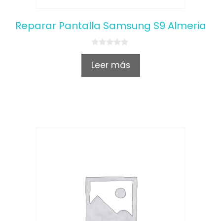
Reparar Pantalla Samsung S9 Almeria
0
o
Leer más
u
t
o
f
5