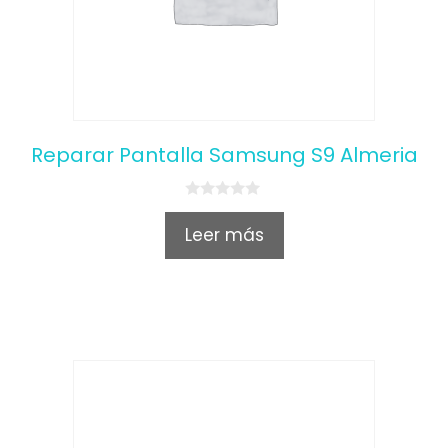
Reparar Pantalla Samsung S9 Almeria
0
o
Leer más
u
t
o
f
5