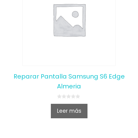
Reparar Pantalla Samsung S6 Edge
Almeria
0
o
Leer más
u
t
o
f
5