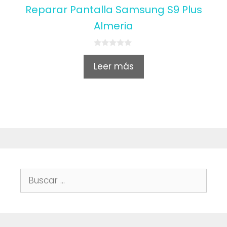
Reparar Pantalla Samsung S9 Plus
Almeria
0
o
Leer más
u
t
o
f
5
Buscar: