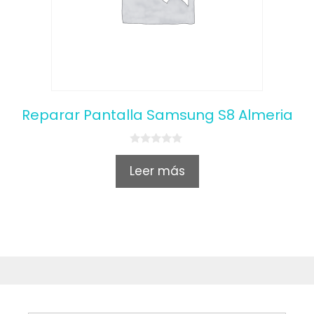
Reparar Pantalla Samsung S8 Almeria
0
o
Leer más
u
t
o
f
5