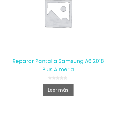
Reparar Pantalla Samsung A6 2018
Plus Almeria
0
o
Leer más
u
t
o
f
5