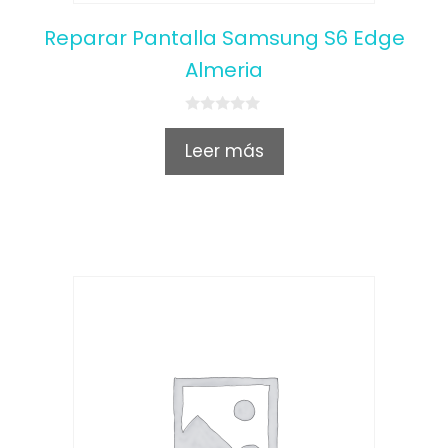
Reparar Pantalla Samsung S6 Edge
Almeria
0
o
Leer más
u
t
o
f
5