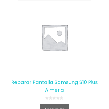
Reparar Pantalla Samsung S10 Plus
Almeria
0
o