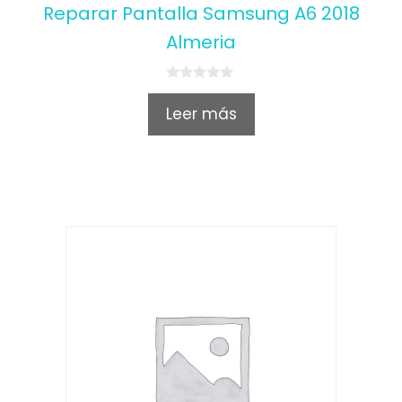
Reparar Pantalla Samsung A6 2018
Almeria
0
o
Leer más
u
t
o
f
5