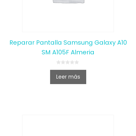
Reparar Pantalla Samsung Galaxy A10
SM A105F Almeria
0
o
Leer más
u
t
o
f
5