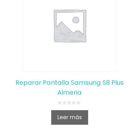
Reparar Pantalla Samsung S8 Plus
Almeria
0
o
Leer más
u
t
o
f
5