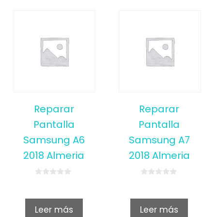
Reparar
Reparar
Pantalla
Pantalla
Samsung A6
Samsung A7
2018 Almeria
2018 Almeria
0
0
o
o
u
u
t
t
Leer más
Leer más
o
o
f
f