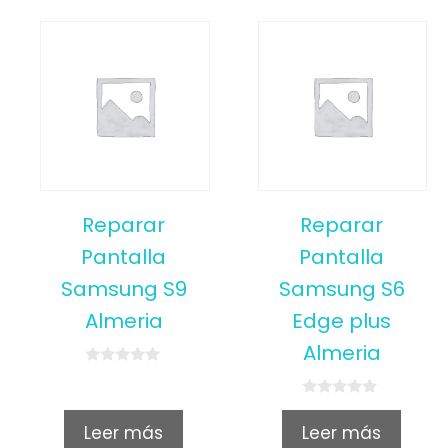
Reparar
Reparar
Pantalla
Pantalla
Samsung S9
Samsung S6
Almeria
Edge plus
Almeria
0
o
u
0
t
o
Leer más
Leer más
o
u
f