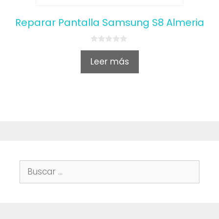
Reparar Pantalla Samsung S8 Almeria
0
o
Leer más
u
t
o
f
5
Buscar: