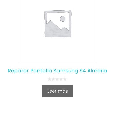
Reparar Pantalla Samsung S4 Almeria
0
o
Leer más
u
t
o
f
5