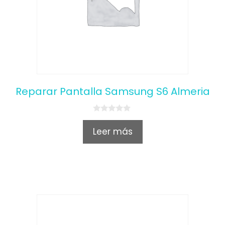
Reparar Pantalla Samsung S6 Almeria
0
o
Leer más
u
t
o
f
5