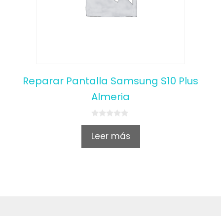
Reparar Pantalla Samsung S10 Plus
Almeria
0
o
Leer más
u
t
o
f
5