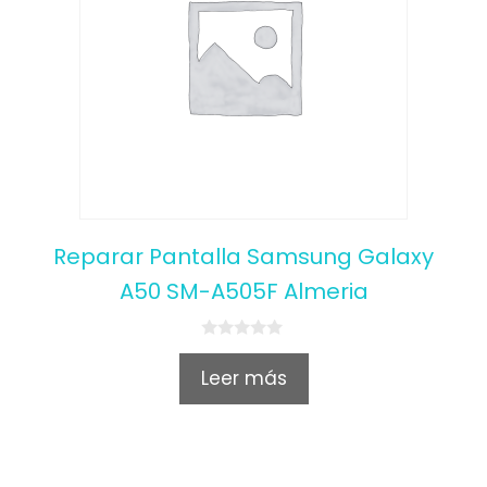
Reparar Pantalla Samsung Galaxy
A50 SM-A505F Almeria
0
o
Leer más
u
t
o
f
5