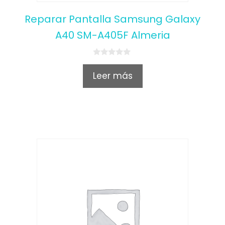
Reparar Pantalla Samsung Galaxy
A40 SM-A405F Almeria
0
o
Leer más
u
t
o
f
5