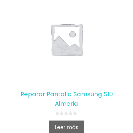
Reparar Pantalla Samsung S10
Almeria
0
o
Leer más
u
t