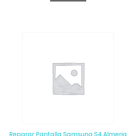
o
f
5
Reparar Pantalla Samsung S4 Almeria