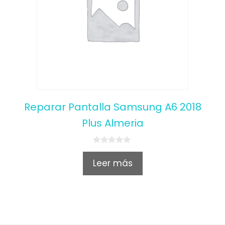
Reparar Pantalla Samsung A6 2018
Plus Almeria
0
o
Leer más
u
t
o
f
5