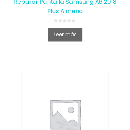
Reparar Pantalla Samsung A6 2018
Plus Almeria
0
o
Leer más
u
t
o
f
5