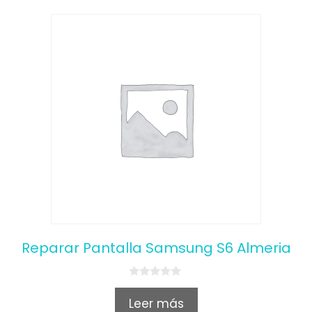
Reparar Pantalla Samsung S6 Almeria
0
o
Leer más
u