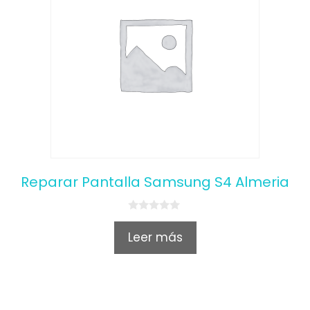
Reparar Pantalla Samsung S4 Almeria
0
o
Leer más
u
t
o
f
5