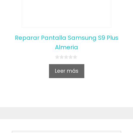
Reparar Pantalla Samsung S9 Plus
Almeria
0
o
Leer más
u
t
o
f
5