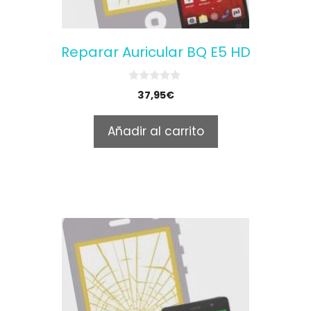
Reparar Auricular BQ E5 HD
0
37,95
€
o
u
t
Añadir al carrito
o
f
5