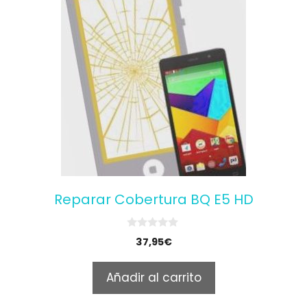
Reparar Cobertura BQ E5 HD
0
37,95
€
o
u
t
Añadir al carrito
o
f
5