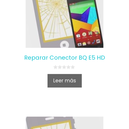
Reparar Conector BQ E5 HD
0
o
Leer más
u
t
o
f
5