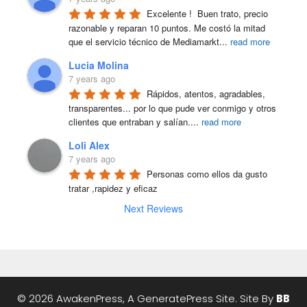
Excelente !  Buen trato, precio 
razonable y reparan 10 puntos. Me costó la mitad 
que el servicio técnico de Mediamarkt
...
read more
Lucia Molina
7 years ago
Rápidos, atentos, agradables, 
transparentes... por lo que pude ver conmigo y otros 
clientes que entraban y salían.
...
read more
Loli Alex
7 years ago
Personas como ellos da gusto 
tratar ,rapidez y eficaz
Next Reviews
© 2026 AwakenPress, A
GeneratePress
Site. Site By
BB