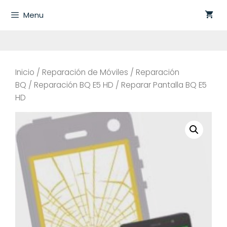
Saltar
Menu
al
contenido
Inicio
/
Reparación de Móviles
/
Reparación
BQ
/
Reparación BQ E5 HD
/ Reparar Pantalla BQ E5
HD