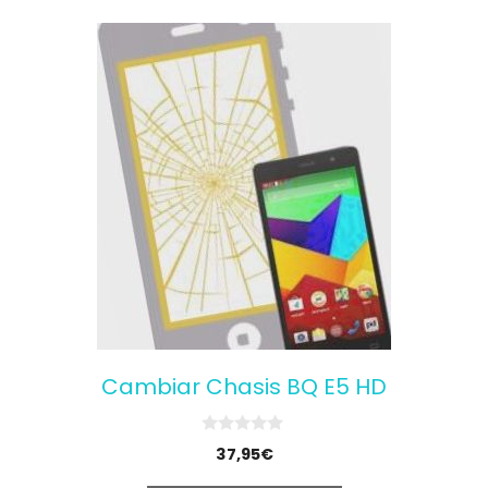
Cambiar Chasis BQ E5 HD
0
37,95
€
o
u