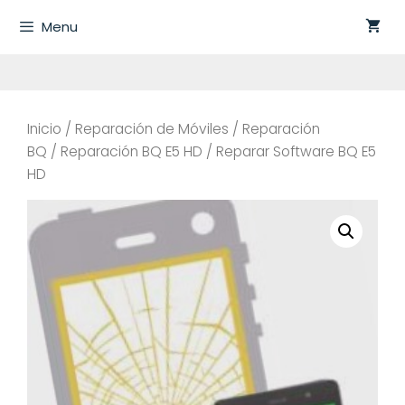
Saltar
Menu
al
contenido
Inicio
/
Reparación de Móviles
/
Reparación
BQ
/
Reparación BQ E5 HD
/ Reparar Software BQ E5
HD