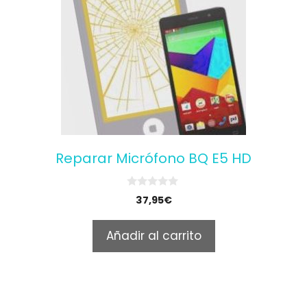
Reparar Micrófono BQ E5 HD
0
37,95
€
o
u
t
Añadir al carrito
o
f
5