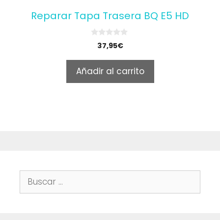
Reparar Tapa Trasera BQ E5 HD
0
37,95
€
o
u
t
Añadir al carrito
o
f
5
Buscar: