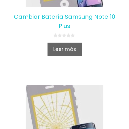
Cambiar Batería Samsung Note 10
Plus
0
o
Leer más
u
t
o
f
5