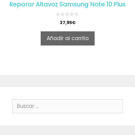
Reparar Altavoz Samsung Note 10 Plus
0
37,95
€
o
u
t
Añadir al carrito
o
f
5
Buscar: