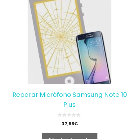
Reparar Micrófono Samsung Note 10
Plus
0
37,95
€
o
u
t
o