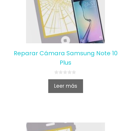
Reparar Cámara Samsung Note 10
Plus
0
o
Leer más
u
t
o
f
5