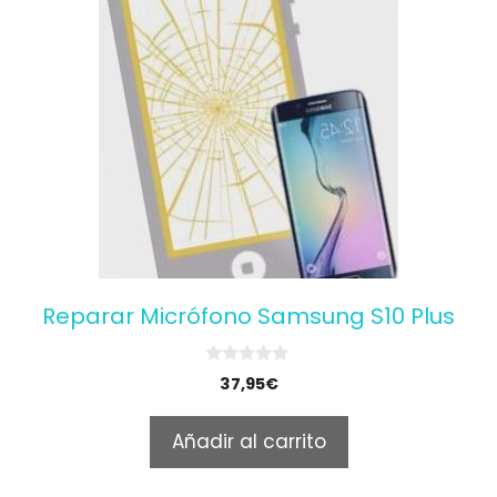
Reparar Micrófono Samsung S10 Plus
0
37,95
€
o
u
t
Añadir al carrito
o
f
5