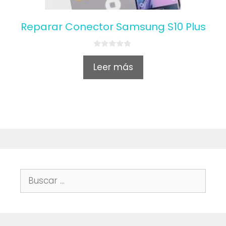
Reparar Conector Samsung S10 Plus
0
o
Leer más
u
t
o
f
5
Buscar: