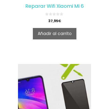
Reparar Wifi Xiaomi Mi 6
0
37,95
€
o
u
t
Añadir al carrito
o
f
5