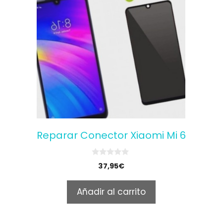
Reparar Conector Xiaomi Mi 6
0
37,95
€
o
u
t
Añadir al carrito
o
f
5