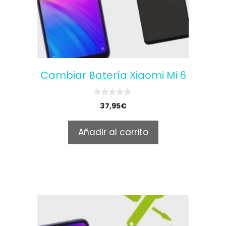
Cambiar Batería Xiaomi Mi 6
0
37,95
€
o
u
t
Añadir al carrito
o
f
5