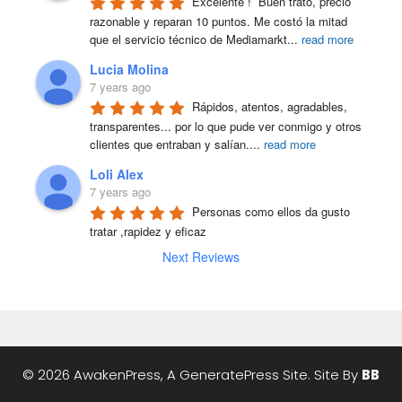
Excelente !  Buen trato, precio 
razonable y reparan 10 puntos. Me costó la mitad 
que el servicio técnico de Mediamarkt
...
read more
Lucia Molina
7 years ago
Rápidos, atentos, agradables, 
transparentes... por lo que pude ver conmigo y otros 
clientes que entraban y salían.
...
read more
Loli Alex
7 years ago
Personas como ellos da gusto 
tratar ,rapidez y eficaz
Next Reviews
© 2026 AwakenPress, A
GeneratePress
Site. Site By
BB