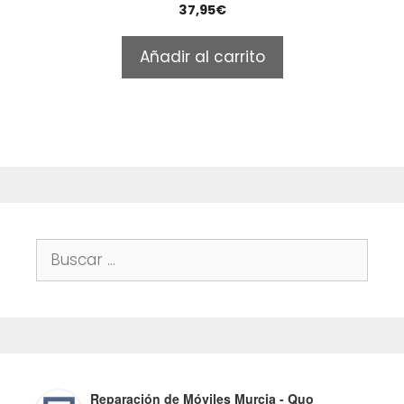
0
37,95
€
o
u
t
Añadir al carrito
o
f
5
Buscar:
Reparación de Móviles Murcia - Quo